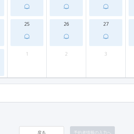
◯
◯
◯
25
26
27
◯
◯
◯
1
2
3
戻る
予約者情報の入力へ