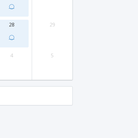
◯
28
29
◯
4
5