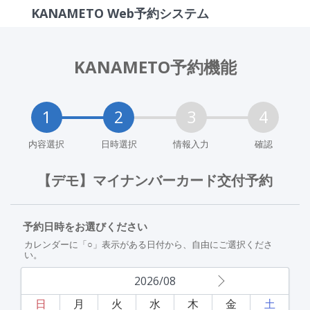
KANAMETO Web予約システム
KANAMETO予約機能
内容選択
日時選択
情報入力
確認
【デモ】マイナンバーカード交付予約
予約日時をお選びください
カレンダーに「○」表示がある日付から、自由にご選択くださ
い。
2026/08
日
月
火
水
木
金
土