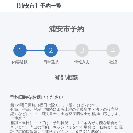
【浦安市】予約一覧
浦安市予約
内容選択
日時選択
情報入力
確認
登記相談
予約日時をお選びください
第3木曜日実施（祝日は除く）、1組25分以内です。
分筆、合筆、登記（相続による土地の名義変更・法人の設立登
記）などについて司法書士、土地家屋調査士が相談に応じます。
＊注意＊
相談日当日については、予約状況によりご案内が可能な場合がご
ざいます。当日の予約、キャンセルをする場合は、12時までに電
話で広聴広報課にご連絡ください。（047-712-6500）